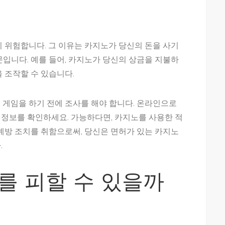
히 위험합니다. 그 이유는 카지노가 당신의 돈을 사기
문입니다. 예를 들어, 카지노가 당신의 상금을 지불하
 조작할 수 있습니다.
 게임을 하기 전에 조사를 해야 합니다. 온라인으로
정보를 확인하세요. 가능하다면, 카지노를 사용한 적
 예방 조치를 취함으로써, 당신은 면허가 있는 카지노
.
를 피할 수 있을까