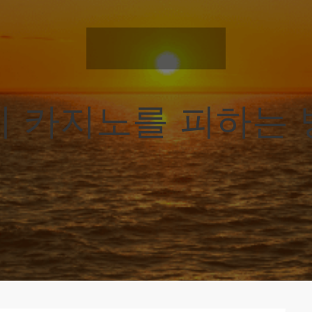
기 카지노를 피하는 