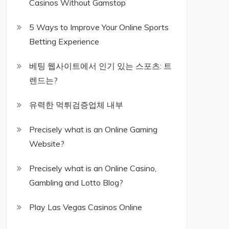
Casinos Without Gamstop
5 Ways to Improve Your Online Sports
Betting Experience
베팅 웹사이트에서 인기 있는 스포츠: 트
렌드는?
유력한 먹튀검증업체 내부
Precisely what is an Online Gaming
Website?
Precisely what is an Online Casino,
Gambling and Lotto Blog?
Play Las Vegas Casinos Online