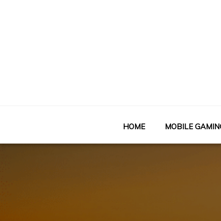
Skip
to
content
HOME
MOBILE GAMIN