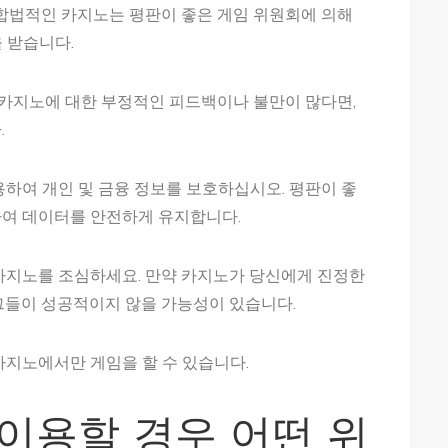
 합법적인 카지노는 평판이 좋은 게임 위원회에 의해
을 받습니다.
 카지노에 대한 부정적인 피드백이나 불만이 많다면,
.
하여 개인 및 금융 정보를 보호하십시오. 평판이 좋
하여 데이터를 안전하게 유지합니다.
카지노를 조심하세요. 만약 카지노가 당신에게 진정한
그들이 성공적이지 않을 가능성이 있습니다.
카지노에서만 게임을 할 수 있습니다.
이용할 경우 어떤 위