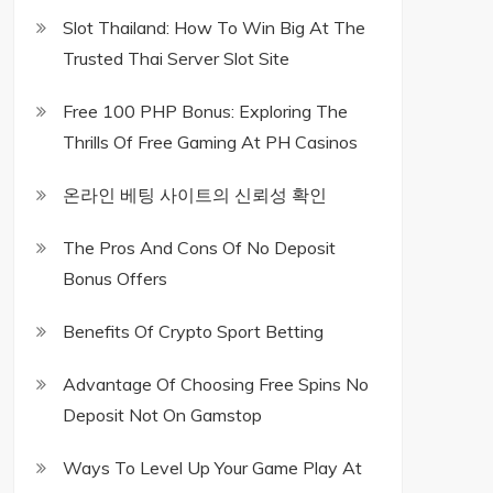
Slot Thailand: How To Win Big At The
Trusted Thai Server Slot Site
Free 100 PHP Bonus: Exploring The
Thrills Of Free Gaming At PH Casinos
온라인 베팅 사이트의 신뢰성 확인
The Pros And Cons Of No Deposit
Bonus Offers
Benefits Of Crypto Sport Betting
Advantage Of Choosing Free Spins No
Deposit Not On Gamstop
Ways To Level Up Your Game Play At