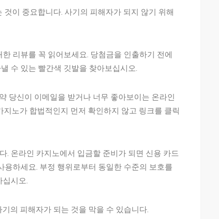
는 것이 중요합니다. 사기의 피해자가 되지 않기 위해
 대한 리뷰를 꼭 읽어보세요. 당첨금을 인출하기 전에
낼 수 있는 빨간색 깃발을 찾아보십시오.
만약 당신이 이메일을 받거나 너무 좋아보이는 온라인
 카지노가 합법적인지 먼저 확인하지 않고 링크를 클릭
니다. 온라인 카지노에서 입금할 준비가 되면 신용 카드
 사용하세요. 부정 행위로부터 동일한 수준의 보호를
마십시오.
사기의 피해자가 되는 것을 막을 수 있습니다.