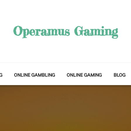
Operamus Gaming
G
ONLINE GAMBLING
ONLINE GAMING
BLOG