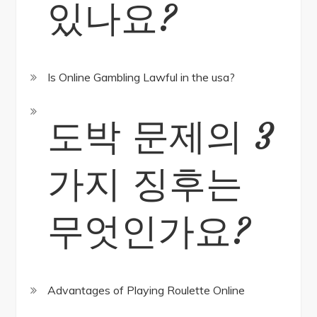
있나요?
Is Online Gambling Lawful in the usa?
도박 문제의 3
가지 징후는
무엇인가요?
Advantages of Playing Roulette Online