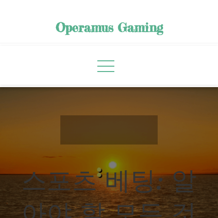
Skip
to
Operamus Gaming
content
스포츠 베팅: 알
아야 할 모든 것