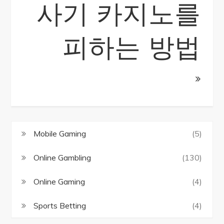
사기 카지노를
피하는 방법
Mobile Gaming
(5)
Online Gambling
(130)
Online Gaming
(4)
Sports Betting
(4)