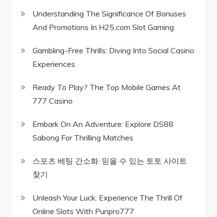
Understanding The Significance Of Bonuses
And Promotions In H25.com Slot Gaming
Gambling-Free Thrills: Diving Into Social Casino
Experiences
Ready To Play? The Top Mobile Games At
777 Casino
Embark On An Adventure: Explore DS88
Sabong For Thrilling Matches
스포츠 베팅 간소화: 믿을 수 있는 토토 사이트
찾기
Unleash Your Luck: Experience The Thrill Of
Online Slots With Punpro777