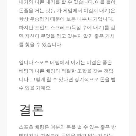
내기와 나쁜 내기를 할 수 있습니다. 예를 들어,
돈줄을 거는 것(누가 게임에서 이길지 내기)은
항상 우승하기 때문에 보통 나쁜 내기입니다.
하지만 포인트 스프레드(득점 수에 내기)를 걸
면 자신이 무엇을 하고 있는지 알면 좋은 가치
를 찾을 수 있습니다.
입니다.스포츠 베팅에서 이기는 비결은 좋은
베팅과 나쁜 베팅의 적절한 조합을 찾는 것입
니다. 그렇게 할 수 있다면 장기적으로 돈을 벌
수 있을 거예요.
결론
스포츠 베팅은 여분의 돈을 벌 수 있는 좋은 방
법이지만, 여러분이 무엇을 하고 있는지 아는