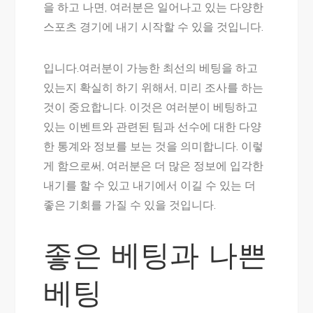
을 하고 나면, 여러분은 일어나고 있는 다양한
스포츠 경기에 내기 시작할 수 있을 것입니다.
입니다.여러분이 가능한 최선의 베팅을 하고
있는지 확실히 하기 위해서, 미리 조사를 하는
것이 중요합니다. 이것은 여러분이 베팅하고
있는 이벤트와 관련된 팀과 선수에 대한 다양
한 통계와 정보를 보는 것을 의미합니다. 이렇
게 함으로써, 여러분은 더 많은 정보에 입각한
내기를 할 수 있고 내기에서 이길 수 있는 더
좋은 기회를 가질 수 있을 것입니다.
좋은 베팅과 나쁜
베팅