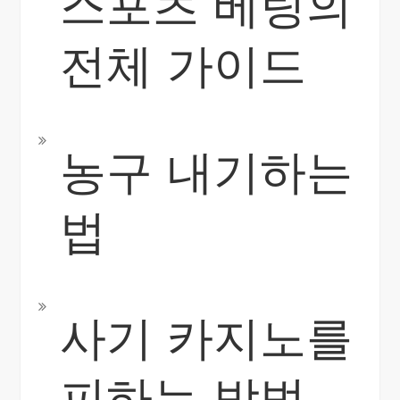
스포츠 베팅의
전체 가이드
농구 내기하는
법
사기 카지노를
피하는 방법