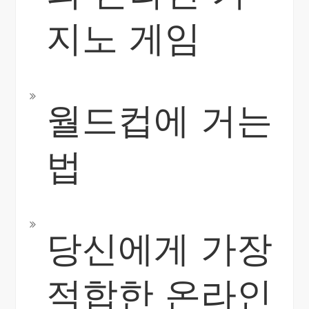
지노 게임
월드컵에 거는
법
당신에게 가장
적합한 온라인