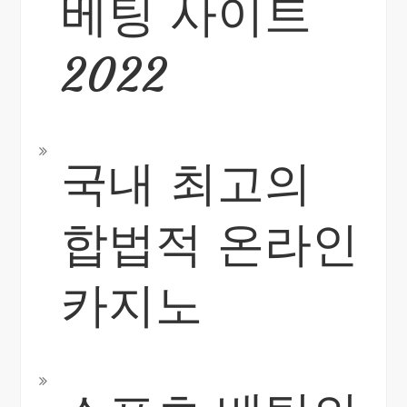
베팅 사이트
2022
국내 최고의
합법적 온라인
카지노